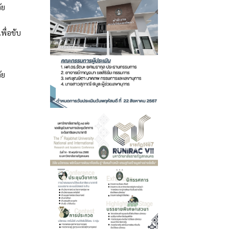
ัย
พื่อขับ
ัย